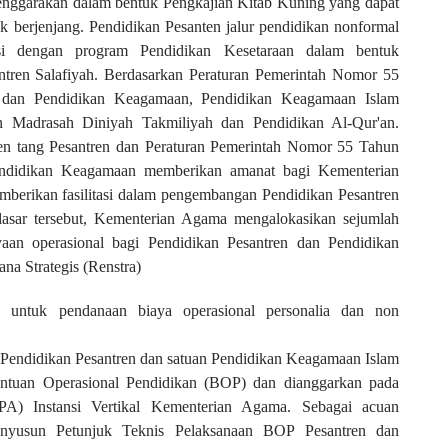
elenggarakan dalam bentuk Pengkajian Kitab Kuning yang dapat
ak berjenjang. Pendidikan Pesanten jalur pendidikan nonformal
rasi dengan program Pendidikan Kesetaraan dalam bentuk
tren Salafiyah. Berdasarkan Peraturan Pemerintah Nomor 55
 dan Pendidikan Keagamaan, Pendidikan Keagamaan Islam
n Madrasah Diniyah Takmiliyah dan Pendidikan Al-Qur'an.
 tang Pesantren dan Peraturan Pemerintah Nomor 55 Tahun
ndidikan Keagamaan memberikan amanat bagi Kementerian
berikan fasilitasi dalam pengembangan Pendidikan Pesantren
asar tersebut, Kementerian Agama mengalokasikan sejumlah
yaan operasional bagi Pendidikan Pesantren dan Pendidikan
na Strategis (Renstra)
 untuk pendanaan biaya operasional personalia dan non
n Pendidikan Pesantren dan satuan Pendidikan Keagamaan Islam
ntuan Operasional Pendidikan (BOP) dan dianggarkan pada
PA) Instansi Vertikal Kementerian Agama. Sebagai acuan
enyusun Petunjuk Teknis Pelaksanaan BOP Pesantren dan