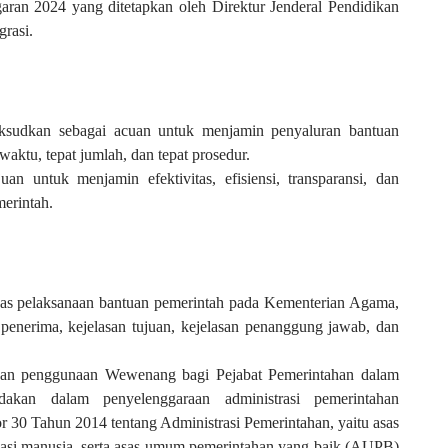
an 2024 yang ditetapkan oleh Direktur Jenderal Pendidikan
grasi.
aksudkan sebagai acuan untuk menjamin penyaluran bantuan
 waktu, tepat jumlah, dan tepat prosedur.
uan untuk menjamin efektivitas, efisiensi, transparansi, dan
merintah.
asas pelaksanaan bantuan pemerintah pada Kementerian Agama,
s penerima, kejelasan tujuan, kejelasan penanggung jawab, dan
uan penggunaan Wewenang bagi Pejabat Pemerintahan dalam
dakan dalam penyelenggaraan administrasi pemerintahan
0 Tahun 2014 tentang Administrasi Pemerintahan, yaitu asas
 asasi manusia, serta asas umum pemerintahan yang baik (AUPB)