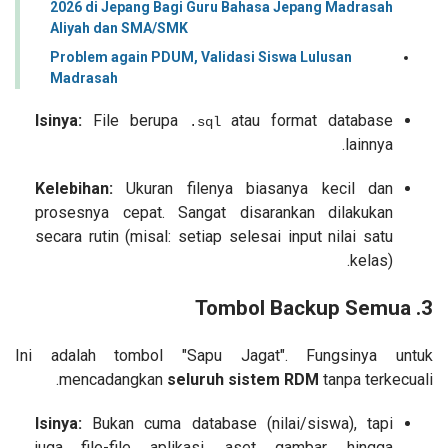
2026 di Jepang Bagi Guru Bahasa Jepang Madrasah
Aliyah dan SMA/SMK
Problem again PDUM, Validasi Siswa Lulusan
Madrasah
Isinya:
File berupa
atau format database
.sql
lainnya.
Kelebihan:
Ukuran filenya biasanya kecil dan
prosesnya cepat. Sangat disarankan dilakukan
secara rutin (misal: setiap selesai input nilai satu
kelas).
Backup Semua
3. Tombol
Ini adalah tombol "Sapu Jagat". Fungsinya untuk
mencadangkan
seluruh sistem RDM
tanpa terkecuali.
Isinya:
Bukan cuma database (nilai/siswa), tapi
juga file-file aplikasi, aset gambar, hingga