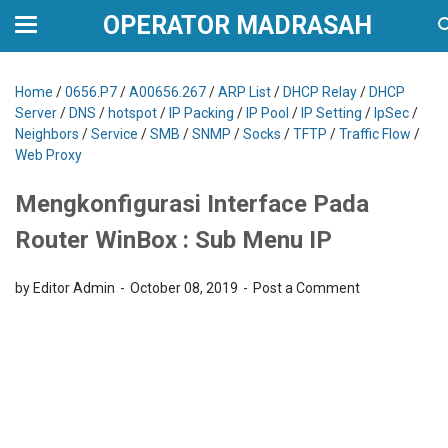
OPERATOR MADRASAH
Home
/
0656.P7
/
A00656.267
/
ARP List
/
DHCP Relay
/
DHCP
Server
/
DNS
/
hotspot
/
IP Packing
/
IP Pool
/
IP Setting
/
IpSec
/
Neighbors
/
Service
/
SMB
/
SNMP
/
Socks
/
TFTP
/
Traffic Flow
/
Web Proxy
Mengkonfigurasi Interface Pada
Router WinBox : Sub Menu IP
by Editor Admin
October 08, 2019
Post a Comment