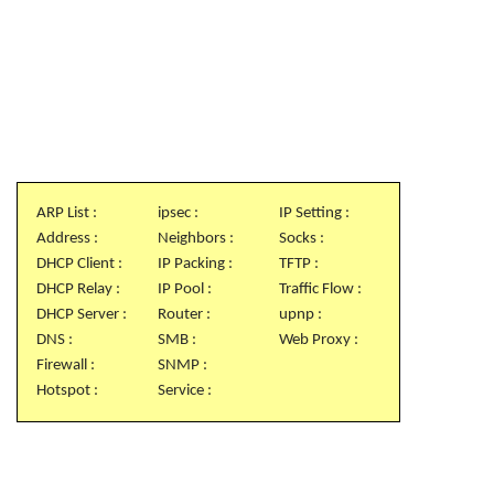
ARP List :
ipsec :
IP Setting :
Address :
Neighbors :
Socks :
DHCP Client :
IP Packing :
TFTP :
DHCP Relay :
IP Pool :
Traffic Flow :
DHCP Server :
Router :
upnp :
DNS :
SMB :
Web Proxy :
Firewall :
SNMP :
Hotspot :
Service :