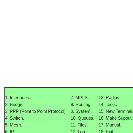
1. Interfaces.
7. MPLS.
13. Radius.
2. Bridge.
8. Routing.
14. Tools.
3. PPP (Point to Point Protocol)
9. System.
15. New Terminal
4. Switch.
10. Queues.
16. Make Supout.r
5. Mesh.
11. Files.
17. Manual.
6. IP
12. Log
18. Exit.