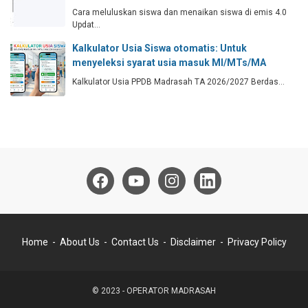
Cara meluluskan siswa dan menaikan siswa di emis 4.0
Updat…
Kalkulator Usia Siswa otomatis: Untuk
menyeleksi syarat usia masuk MI/MTs/MA
Kalkulator Usia PPDB Madrasah TA 2026/2027 Berdas…
Home
About Us
Contact Us
Disclaimer
Privacy Policy
© 2023 -
OPERATOR MADRASAH