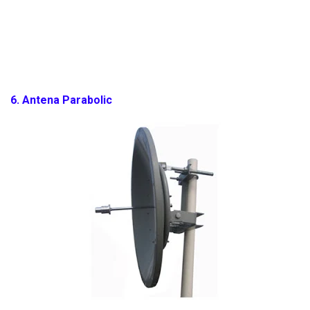
6. Antena Parabolic