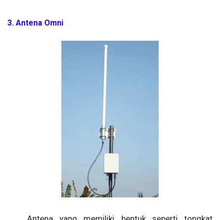
3. Antena Omni
Antena yang memiliki bentuk seperti tongkat