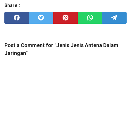
Share :
Post a Comment for "Jenis Jenis Antena Dalam
Jaringan"