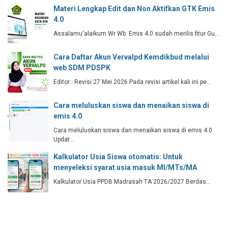
Materi Lengkap Edit dan Non Aktifkan GTK Emis
4.0
Assalamu'alaikum Wr Wb Emis 4.0 sudah merilis fitur Gu…
Cara Daftar Akun Vervalpd Kemdikbud melalui
web SDM PDSPK
Editor : Revisi 27 Mei 2026 Pada revisi artikel kali ini pe…
Cara meluluskan siswa dan menaikan siswa di
emis 4.0
Cara meluluskan siswa dan menaikan siswa di emis 4.0
Updat…
Kalkulator Usia Siswa otomatis: Untuk
menyeleksi syarat usia masuk MI/MTs/MA
Kalkulator Usia PPDB Madrasah TA 2026/2027 Berdas…