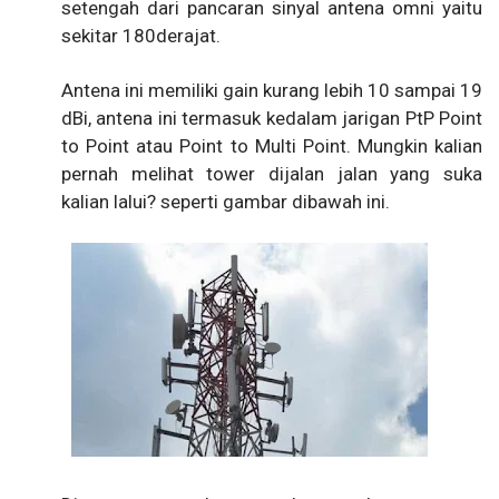
setengah dari pancaran sinyal antena omni yaitu
sekitar 180derajat.
Antena ini memiliki gain kurang lebih 10 sampai 19
dBi, antena ini termasuk kedalam jarigan PtP Point
to Point atau Point to Multi Point. Mungkin kalian
pernah melihat tower dijalan jalan yang suka
kalian lalui? seperti gambar dibawah ini.