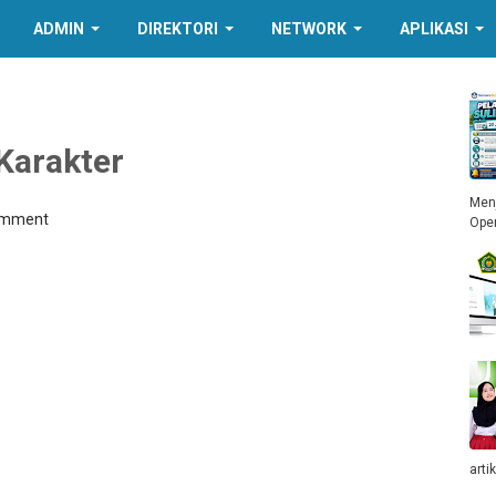
ADMIN
DIREKTORI
NETWORK
APLIKASI
Karakter
Menj
omment
Ope
arti