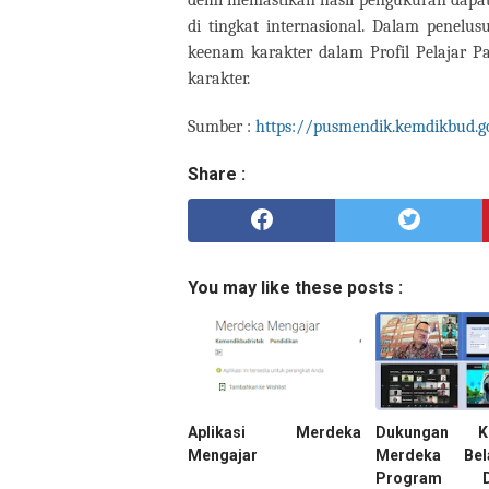
demi memastikan hasil pengukuran dapat
di tingkat internasional. Dalam penelus
keenam karakter dalam Profil Pelajar Pa
karakter.
Sumber :
https://pusmendik.kemdikbud.go
Share :
You may like these posts :
Aplikasi Merdeka
Dukungan Ke
Mengajar
Merdeka Bela
Program Di