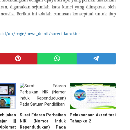
 dibandingkan dengan upaya serupa yang pernah dilakukan
uran, digunakan sejumlah kata kunci yang diinspirasi oleh
ncasila. Berikut ini adalah rumusan konseptual untuk tiap
.id/an/page/news_detail/survei-karakter
bijakan
Surat Edaran Perbaikan
Pelaksanaan Akreditasi
jar |||
NIK (Nomor Induk
Tahap ke-2
plomat
Kependudukan) Pada