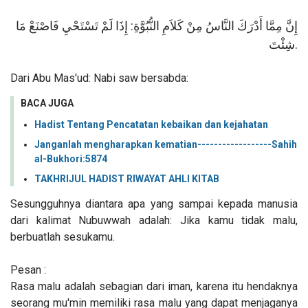
إِنَّ مِمَّا أَدْرَكَ النَّاسُ مِنْ كَلاَمِ النُّبُوَّةِ: إِذَا لَمْ تَسْتَحْيِ فَاصْنَعْ مَا
شِئْتَ.
Dari Abu Mas'ud: Nabi saw bersabda:
BACA JUGA
Hadist Tentang Pencatatan kebaikan dan kejahatan
Janganlah mengharapkan kematian------------------Sahih
al-Bukhori:5874
TAKHRIJUL HADIST RIWAYAT AHLI KITAB
Sesungguhnya diantara apa yang sampai kepada manusia
dari kalimat Nubuwwah adalah: Jika kamu tidak malu,
berbuatlah sesukamu.
Pesan :
Rasa malu adalah sebagian dari iman, karena itu hendaknya
seorang mu'min memiliki rasa malu yang dapat menjaganya