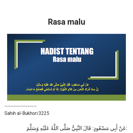
Rasa malu
------------------
Sahih al-Bukhori:3225
عَنْ أَبِي مَسْعُودٍ: قَالَ النَّبِيُّ صَلَّى اللَّهُ عَلَيْهِ وَسَلَّمَ: