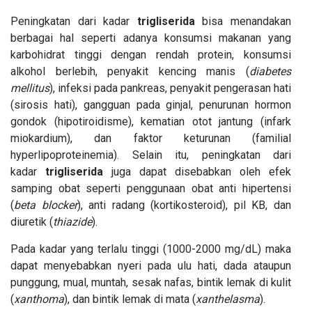
Peningkatan dari kadar
trigliserida
bisa menandakan
berbagai hal seperti adanya konsumsi makanan yang
karbohidrat tinggi dengan rendah protein, konsumsi
alkohol berlebih, penyakit kencing manis (
diabetes
mellitus
), infeksi pada pankreas, penyakit pengerasan hati
(sirosis hati), gangguan pada ginjal, penurunan hormon
gondok (hipotiroidisme), kematian otot jantung (infark
miokardium), dan faktor keturunan (familial
hyperlipoproteinemia). Selain itu, peningkatan dari
kadar
trigliserida
juga dapat disebabkan oleh efek
samping obat seperti penggunaan obat anti hipertensi
(
beta blocker
), anti radang (kortikosteroid), pil KB, dan
diuretik (
thiazide
).
Pada kadar yang terlalu tinggi (1000-2000 mg/dL) maka
dapat menyebabkan nyeri pada ulu hati, dada ataupun
punggung, mual, muntah, sesak nafas, bintik lemak di kulit
(
xanthoma
), dan bintik lemak di mata (
xanthelasma
).