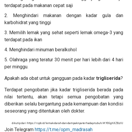
terdapat pada makanan cepat saji
Menghindari makanan dengan kadar gula dan
karbohidrat yang tinggi
Memilih lemak yang sehat seperti lemak omega-3 yang
terdapat pada ikan
Menghindari minuman beralkohol
Olahraga yang teratur 30 menit per hari lebih dari 4 hari
per minggu.
Apakah ada obat untuk gangguan pada kadar
trigliserida
?
Terdapat pengobatan jika kadar trigliserida berada pada
nilai tertentu, akan tetapi semua pengobatan yang
diberikan selalu bergantung pada kemampuan dan kondisi
seseorang yang ditentukan oleh dokter.
dikutip dari
https://rspb.id/lemak-darah-dan-dampaknya-terhadap-tubuh/#.Y0GghXZBzIU
Join Telegram
https://t.me/opm_madrasah