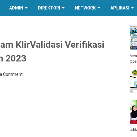
ADMIN
DIREKTORI
NETWORK
APLIKASI
am KlirValidasi Verifikasi
n 2023
Menj
Ope
 a Comment
arti