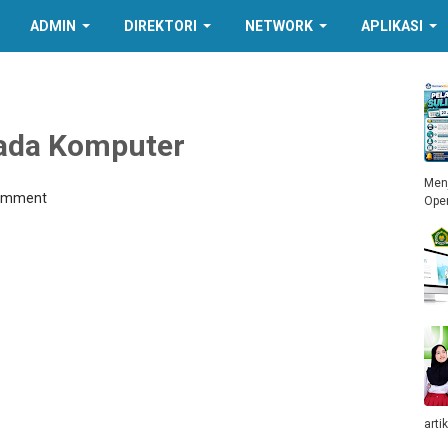
ADMIN
DIREKTORI
NETWORK
APLIKASI
Pada Komputer
Menj
Comment
Ope
arti