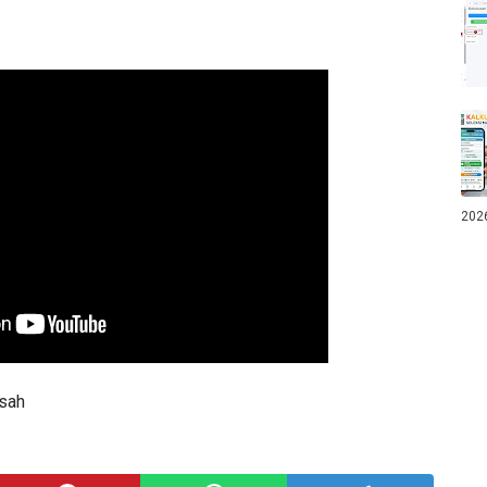
202
sah