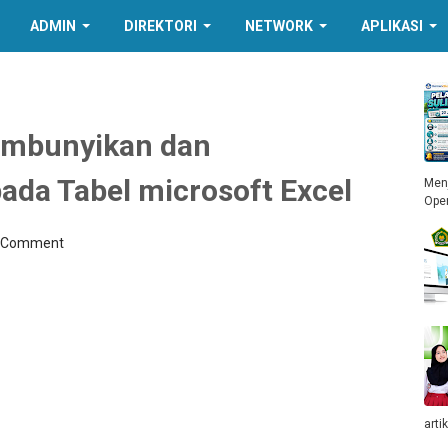
ADMIN
DIREKTORI
NETWORK
APLIKASI
embunyikan dan
ada Tabel microsoft Excel
Menj
Ope
a Comment
arti