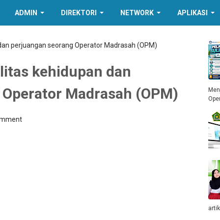
ADMIN
DIREKTORI
NETWORK
APLIKASI
pan dan perjuangan seorang Operator Madrasah (OPM)
ealitas kehidupan dan
 Operator Madrasah (OPM)
Menj
Ope
omment
arti