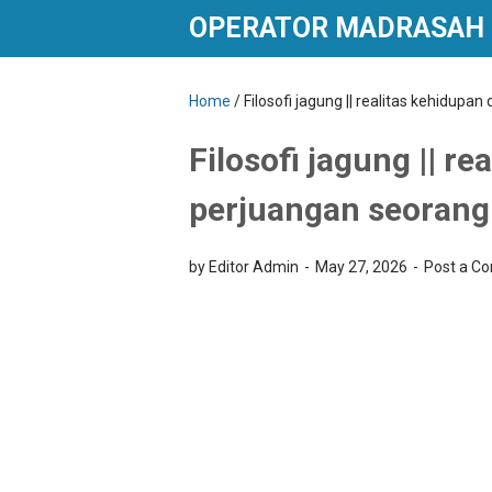
OPERATOR MADRASAH
Home
/
Filosofi jagung || realitas kehidu
Filosofi jagung || r
perjuangan seorang
by Editor Admin
May 27, 2026
Post a C