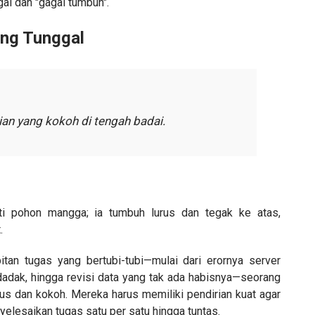
gal dan "gagal tumbuh".
ang Tunggal
ian yang kokoh di tengah badai.
ti pohon mangga; ia tumbuh lurus dan tegak ke atas,
.
tan tugas yang bertubi-tubi—mulai dari erornya server
dadak, hingga revisi data yang tak ada habisnya—seorang
kus dan kokoh. Mereka harus memiliki pendirian kuat agar
elesaikan tugas satu per satu hingga tuntas.