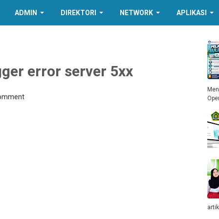
ADMIN
DIREKTORI
NETWORK
APLIKASI
ger error server 5xx
Menj
Comment
Ope
arti