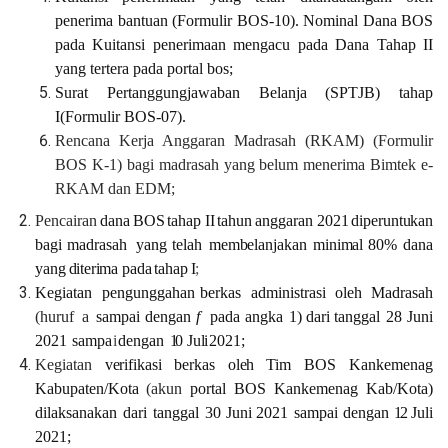
penerima bantuan (Formulir BOS-10). Nominal Dana BOS
pada Kuitansi penerimaan mengacu pada Dana Tahap II
yang tertera pada portal bos;
Surat Pertanggungjawaban Belanja (SPTJB) tahap
I(Formulir BOS-07).
Rencana Kerja Anggaran Madrasah (RKAM) (Formulir
BOS K-1) bagi madrasah yang belum menerima Bimtek e-
RKAM dan EDM;
Pencairan
dana
BOS
tahap
II
tahun
anggaran
2021
di
peruntukan
bagi
madrasah
yang
telah
membelanjakan
minimal
80%
dana
yang
di
terima
pada
tahap
I
;
Kegiatan
pengunggahan
berkas
administrasi
oleh
Madrasah
(huruf
a
sampai
dengan
f
pada
angka
1)
dari
tanggal
28
Juni
2021
samp
a
i
dengan
1
0
J
u
l
i
202
1
;
Kegiatan
verifikasi
berkas
oleh
Tim
BOS
Kankemenag
Kabupaten/Kota
(akun
portal
BOS
Kankemenag
Kab/Kota)
dilaksanakan
dari
tanggal
30
Juni
2021
sampai
dengan
1
2
Juli
202
1
;