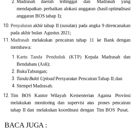
Madrasah
daerah
tertinggal
dan
Madrasah
yang
mendapatkan
perbaikan
alokasi
anggaran
(hasil
optimalisasi
anggaran
BOS
tahap
I)
;
Penyaluran
akhir
tahap
II
(susulan)
pada
angka
9
direncanakan
pada
akhir
bulan
Agustus 2021;
Madrasah
melakukan
pencairan
tahap
11
ke
Bank
dengan
membawa:
Kartu
Tanda
Penduduk
(KTP)
Kepala
Madrasah
dan
Bendahara
(Asli);
Buku
Tabungan;
Tanda
Bukti
Upload
Persyaratan
Pencairan
Tahap
II
;
dan
Stempel
Madrasah
.
Tim
BOS
Kantor
Wilayah
Kementerian
Agama
Provinsi
melakukan
monitoring
dan
supervisi
atas
proses
pencairan
tahap
II
dan
melakukan
koordinasi
dengan
Tim
BOS
Pusat.
BACA JUGA :