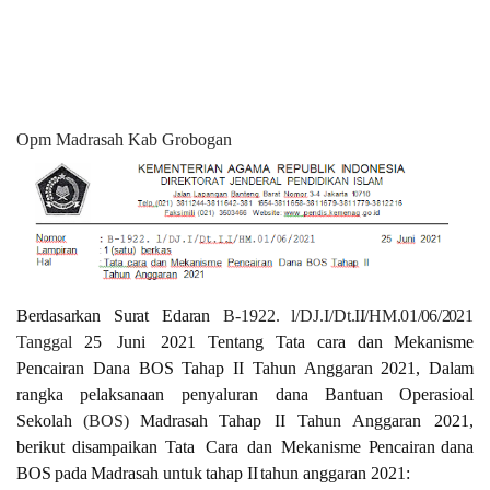
Opm Madrasah Kab Grobogan
Berdasarkan Surat Edaran
B-1922.
l/DJ.I/Dt
.
I
I
/HM
.
01
/
0
6/
2
0
21
Tanggal
25
Juni
2021 Tentang
Tata
cara
dan
Mekanisme
Pencairan
Dana
BOS
Tahap
II
Tahun
Anggaran
2021,
Dal
am
rangka
pelaksanaan
penyaluran
dana
Bantuan
Operasioal
Sekolah
(BOS)
Madrasah
Tahap
I
I
Tahun
Anggaran
2021,
berikut
disampaikan
Tata
Cara
dan
Mekanisme
Pencairan
dana
BOS
pada
Madrasah
untuk
tahap
II
tahun
anggaran 2021: