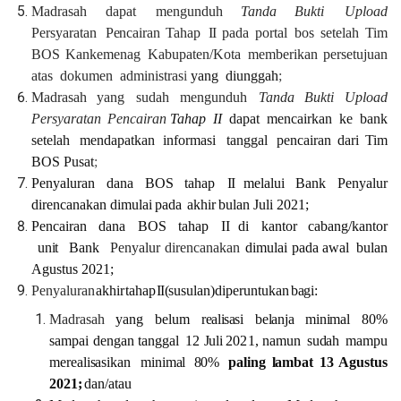
Madrasah
dapat
mengunduh
Tanda
Bukti
Upload
Persyaratan
Pencairan
Tahap
I
I
pada
portal
bos
setelah
Tim
BOS
Kankemenag
Kabupaten/Kota
memberikan
persetujuan
atas
dokumen admini
stras
i
yang
diunggah
;
Madrasah
yang
sudah
mengunduh
Tanda
Bukti
Upload
Persyaratan
Pencairan
Tahap
II
dapat
mencairkan
ke
bank
setelah
mendapatkan
informasi
tanggal
pencairan
dari
Tim
BOS
Pusat
;
Penyaluran
dana
BOS
tahap
I
I
melalui
Bank
Penyalur
direncanakan
dimulai
pada
akhir
bulan
Juli
2021;
Pencairan
dana
BOS
tahap
II
di
kantor
cabang/kantor
unit
Bank
Penyalur
direncanakan
dimulai pada
awal
bulan
Agustus
2021;
Penyaluran
akhir
tahap
I
I
(susulan)
diperuntukan
bagi
:
Madrasah
yang
belum
rea
l
i
sasi
be
l
anja
m
i
nimal
80%
sampai
dengan tanggal
12
Juli
2021
,
namun
sudah
mampu
merealisasikan
minimal
80%
paling
lambat
13
Agustus
2021;
dan/atau