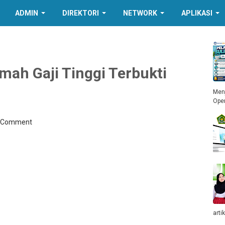
ADMIN
DIREKTORI
NETWORK
APLIKASI
umah Gaji Tinggi Terbukti
Menj
Ope
a Comment
arti