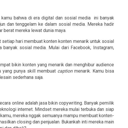
kamu bahwa di era digital dan sosial media  ini banyak 
erjun dan tenggelam ke dalam sosial media. Mereka hadir 
r berat mereka lewat dunia maya.
etiap hari membuat konten konten menarik untuk sosial 
banyak sosial media. Mulai dari Facebook, Instagram, 
mpat bikin konten yang menarik dan menghibur audience 
u yang punya skill membuat 
caption
 menarik. Kamu bisa 
sain sederhana saja.
cara online adalah jasa bikin copywriting. Banyak pemilik 
usaha dan pebisnis yang mulai melek teknologi internet. Mindset mereka mulai terbuka dan siap 
kah kamu, mereka nggak semuanya mampu membuat konten-
asilkan closing dan penjualan. Bukankah inti mereka main 