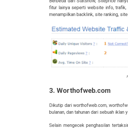
Berbeda dari Statshow, Siteprice han
fitur lainya seperti website info, trafi
menampilkan backlink, site ranking, site 
N
3.
Worthofweb.com
Dikutip dari worthofweb.com, worthofwe
bulanan, dan tahunan dari sebuah iklan 
Selain mengecek penghasilan tertaksi