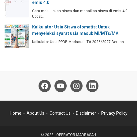
emis 4.0
Cara meluluskan siswa dan menaikan siswa di emis 4.0
Updat…
Kalkulator Usia Siswa otomatis: Untuk
menyeleksi syarat usia masuk MI/MTs/MA
Kalkulator Usia PPDB Madrasah TA 2026/2027 Berdas…
Home
About Us
Contact Us
Disclaimer
Privacy Policy
© 2023 -
OPERATOR MADRASAH