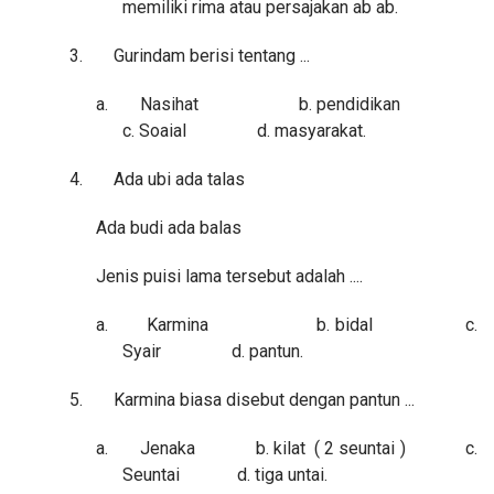
memiliki rima atau persajakan ab ab.
3.
Gurindam berisi tentang ...
a.
Nasihat b. pendidikan
c. Soaial d. masyarakat.
4.
Ada ubi ada talas
Ada budi ada balas
Jenis puisi lama tersebut adalah ....
a.
Karmina b. bidal c.
Syair d. pantun.
5.
Karmina biasa disebut dengan pantun ...
a.
Jenaka b. kilat ( 2 seuntai ) c.
Seuntai d. tiga untai.