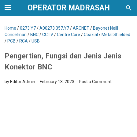
OPERATOR MADRASAH
Home
/
0273.Y7
/
A00273.357.Y7
/
ARCNET
/
Bayonet Neill
Concelman
/
BNC
/
CCTV
/
Centre Core
/
Coaxial
/
Metal Shielded
/
PCB
/
RCA
/
USB
Pengertian, Fungsi dan Jenis Jenis
Konektor BNC
by Editor Admin
February 13, 2023
Post a Comment