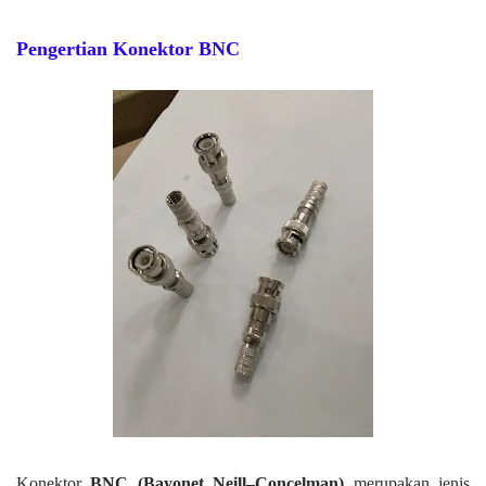
Pengertian Konektor BNC
Konektor
BNC (Bayonet Neill–Concelman)
merupakan jenis