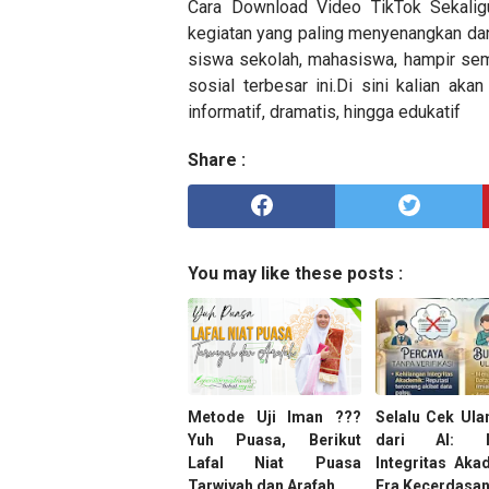
Cara Download Video TikTok Sekalig
kegiatan yang paling menyenangkan dan 
siswa sekolah, mahasiswa, hampir se
sosial terbesar ini.Di sini kalian ak
informatif, dramatis, hingga edukatif
Share :
You may like these posts :
Metode Uji Iman ???
Selalu Cek Ula
Yuh Puasa, Berikut
dari AI: M
Lafal Niat Puasa
Integritas Aka
Tarwiyah dan Arafah
Era Kecerdasan