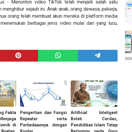
us - Menonton video TikTok telah menjadi salah satu
menghibur sejauh ini. Anak-anak, orang dewasa, pekerja,
mua orang telah membuat akun mereka di platform media
an menemukan berbagai jenis video mulai dari yang lucu,
202
ng Fakta
Pengertian dan Fungsi
Artificial Inteligent
enjaga
Repeater serta
Boleh Cerdas,
demik di
Perbedaannya dengan
Pendidikan Islam Tetap
 Buatan
Router
Bertumpu pada Guru