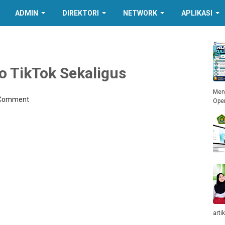
ADMIN
DIREKTORI
NETWORK
APLIKASI
o TikTok Sekaligus
Menj
 Comment
Ope
arti