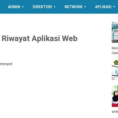
ADMIN
DIREKTORI
NETWORK
APLIKASI
Riwayat Aplikasi Web
Menj
Ope
Comment
arti