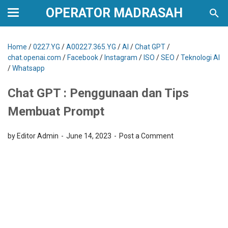
OPERATOR MADRASAH
Home
/
0227.YG
/
A00227.365.YG
/
AI
/
Chat GPT
/
chat.openai.com
/
Facebook
/
Instagram
/
ISO
/
SEO
/
Teknologi AI
/
Whatsapp
Chat GPT : Penggunaan dan Tips
Membuat Prompt
by Editor Admin
June 14, 2023
Post a Comment