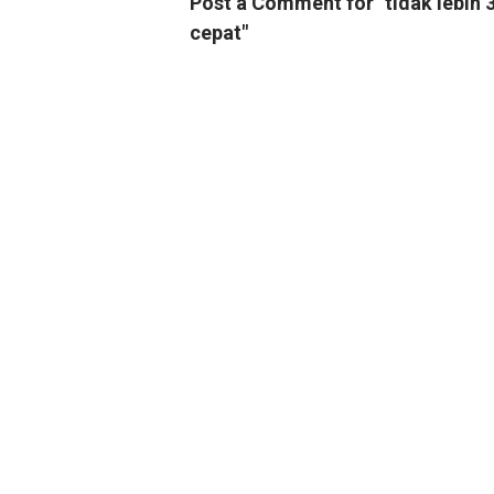
Post a Comment for "tidak lebih
cepat"