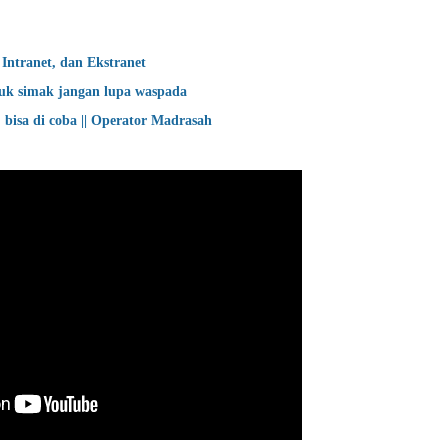
 Intranet, dan Ekstranet
uk simak jangan lupa waspada
bisa di coba || Operator Madrasah