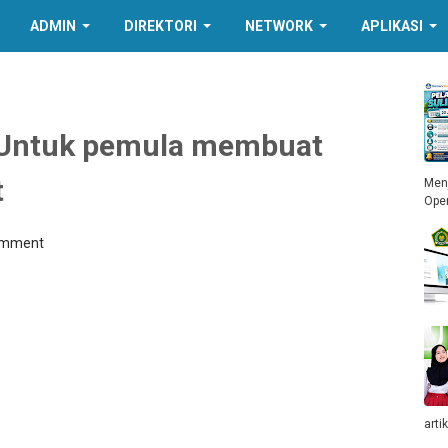
ADMIN
DIREKTORI
NETWORK
APLIKASI
t, Untuk pemula membuat
t
Menj
Ope
omment
arti