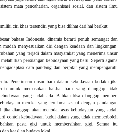
, sistem mata pencaharian, organisasi sosial, dan sistem ilmu
iki ciri khas tersendiri yang bisa dilihat dari hal berikut:
besar bahasa Indonesia, dinamis berarti penuh semangat dan
an mudah menyesuaikan diri dengan keadaan dan lingkungan.
erubahan yang terjadi dalam masyarakat yang menerima unsur
a melahirkan persilangan kebudayaan yang baru. Seperti agama
engadaptasi cara pandang dan berpikir yang mempengaruhi
ntu. Penerimaan unsur baru dalam kebudayaan berlaku jika
edia untuk memasukan hal-hal baru yang dianggap tidak
 kebudayaan yang sudah ada. Bahkan bisa dianggap memberi
 kebudayaan mereka yang terutama sesuai dengan pandangan
jadi jika dianggap akan menodai asas kebudayaan yang sudah
perti contoh kebudayaan badui dalam yang tidak memperboleh
et bahkan pasta gigi untuk membersihkan gigi. Semua itu
dan keaslian budaya lokal.