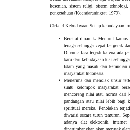
kesenian, sistem religi, sistem teknologi
pengetahuan (Koentjaraningrat, 1979).
Ciri-ciri Kebudayaan Setiap kebudayaan memil
Bersifat dinamik. Menurut kamus 
tenaga sehingga cepat bergerak d
Dinamis bisa terjadi karena ada p
baru dari kebudayaan luar sehingg
Islam yang masuk dan kemudian m
masyarakat Indonesia.
Menerima dan menolak unsur terte
suatu kelompok masyarakat bers
mencoreng nilai atau norma dari
pandangan atau nilai lebih bagi
spriritual mereka. Penolakan ter
diwarisi secara turun temurun. Se
adanya alat elektronik, intern
dipertimbangkan akan merusak alam 