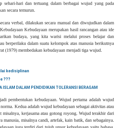
p sehari-hari dan tertuang dalam berbagai wujud yang pada
kan secara temurun.
 secara verbal, dilakukan secara manual dan diwujudkan dalam
 Kebudayaan Kebudayaan merupakan hasil rancangan atau ide
rikan budaya, yang kita warisi melalui proses belajar dan
au berperilaku dalam suatu kelompok atas manusia berikutnya
ngrat (1979) membedakan kebudayaan menjadi tiga wujud.
ai kedisiplinan
e ???
A ISLAM DALAM PENDIDIKAN TOLERANSI BERAGAM
erjadi pembentukan kebudayaan. Wujud pertama adalah wujud
u norma. Kedua adalah wujud kebudayaan sebagai aktivitas atau
 misalnya, kerjasama atau gotong royong. Wujud terakhir dari
 manusia, misalnya candi, artefak, kain batik, dan sebagainya.
dayaan juga terdiri dari tujuh unsur kebudayaan yaitu bahasa,