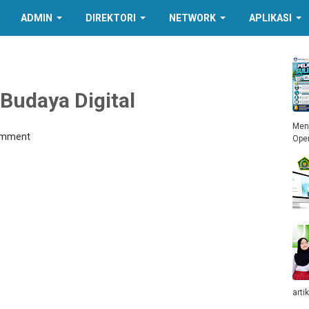
ADMIN
DIREKTORI
NETWORK
APLIKASI
Budaya Digital
Menj
omment
Ope
arti