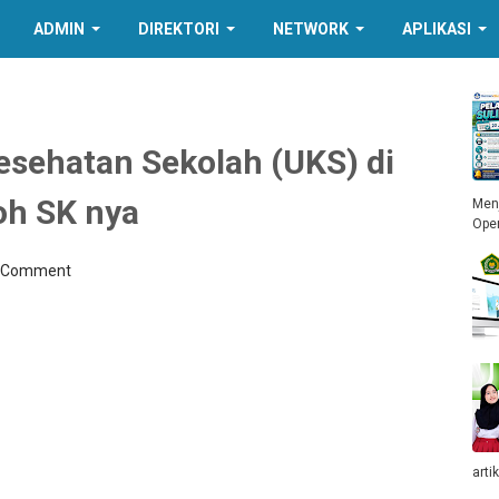
ADMIN
DIREKTORI
NETWORK
APLIKASI
esehatan Sekolah (UKS) di
oh SK nya
Menj
Ope
a Comment
arti