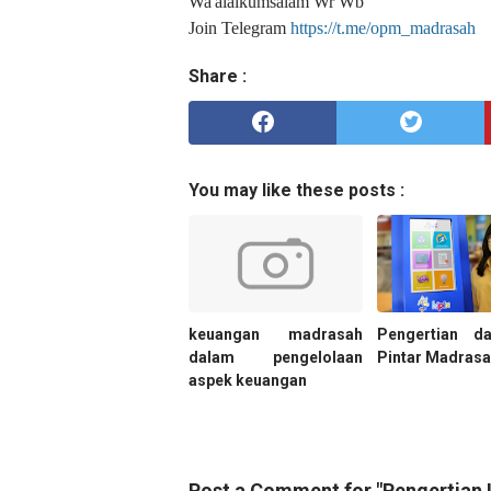
Wa'alaikumsalam Wr Wb
Join Telegram
https://t.me/opm_madrasah
Share :
You may like these posts :
keuangan madrasah
Pengertian da
dalam pengelolaan
Pintar Madras
aspek keuangan
Post a Comment for "Pengertian