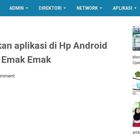
ADMIN
DIREKTORI
NETWORK
APLIKASI
n aplikasi di Hp Android
s Emak Emak
Menj
Ope
Comment
arti