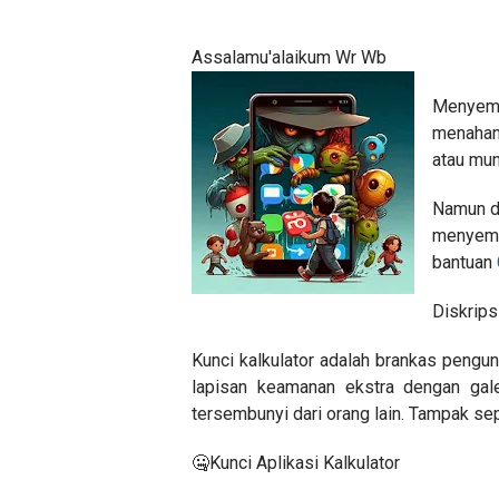
Assalamu'alaikum Wr Wb
Menyembu
menahan 
atau mun
Namun d
menyemb
bantuan
Diskripsi
Kunci kalkulator adalah brankas pengu
lapisan keamanan ekstra dengan gal
tersembunyi dari orang lain. Tampak sepe
🤐Kunci Aplikasi Kalkulator