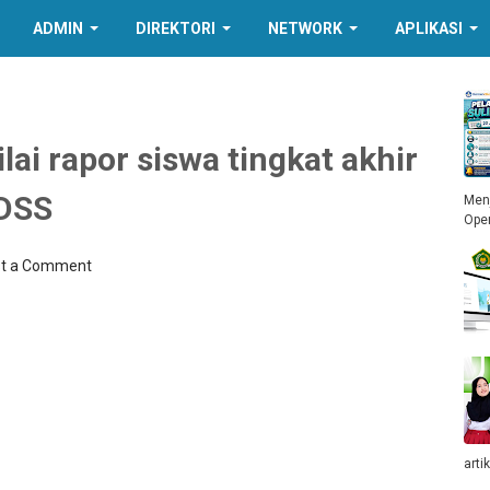
ADMIN
DIREKTORI
NETWORK
APLIKASI
lai rapor siswa tingkat akhir
PDSS
Menj
Ope
t a Comment
arti