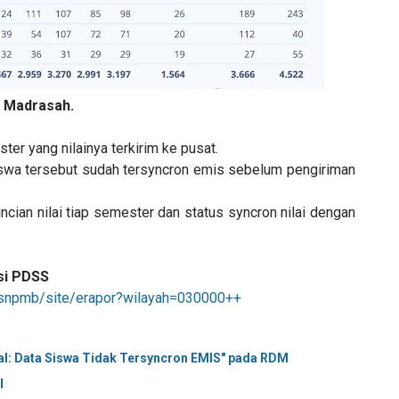
 Madrasah.
er yang nilainya terkirim ke pusat.
iswa tersebut sudah tersyncron emis sebelum pengiriman
ncian nilai tiap semester dan status syncron nilai dengan
si
PDSS
id/snpmb/site/erapor?wilayah=030000++
gal: Data Siswa Tidak Tersyncron EMIS" pada RDM
l