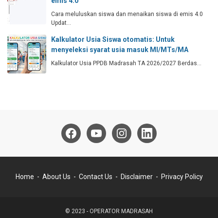
emis 4.0
Cara meluluskan siswa dan menaikan siswa di emis 4.0
Updat…
Kalkulator Usia Siswa otomatis: Untuk
menyeleksi syarat usia masuk MI/MTs/MA
Kalkulator Usia PPDB Madrasah TA 2026/2027 Berdas…
Home
About Us
Contact Us
Disclaimer
Privacy Policy
© 2023 -
OPERATOR MADRASAH