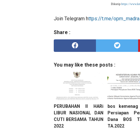
Dikutip
https://www.ke
Join Telegram h
ttps://t.me/opm_madra
Share :
You may like these posts :
PERUBAHAN II HARi
bos kemenag 
LIBUR NASIONAL DAN
Persiapan Pen
CUTI BERSAMA TAHUN
Dana BOS Ta
2022
TA.2022