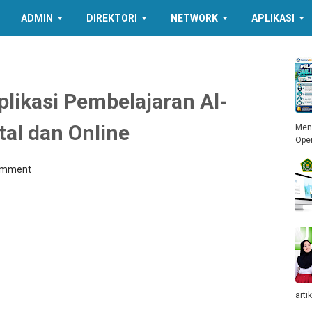
ADMIN
DIREKTORI
NETWORK
APLIKASI
likasi Pembelajaran Al-
tal dan Online
Menj
Ope
omment
arti