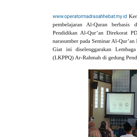
Kem
www.operatormadrasahhebat.my.id
pembelajaran Al-Quran berbasis d
Pendidikan Al-Qur’an Direkorat P
narasumber pada Seminar Al-Qur’an 
Giat ini diselenggarakan Lembag
(LKPPQ) Ar-Rahmah di gedung Pendi