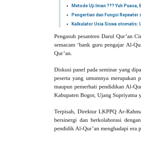
Metode Uji Iman ??? Yuh Puasa, B
Pengertian dan Fungsi Repeater
Kalkulator Usia Siswa otomatis:
Pengasuh pesantren Darul Qur’an Cir
semacam ‘bank guru pengajar Al-Qur’
Qur’an.
Diskusi panel pada seminar yang dipa
peserta yang umumnya merupakan par
maupun pemerhati pendidikan Al-Qu
Kabupaten Bogor, Ujang Supriyatna 
Terpisah, Direktur LKPPQ Ar-Rahm
bersinergi dan berkolaborasi deng
pendidik Al-Qur’an menghadapi era pe