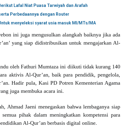
erikut Lafal Niat Puasa Tarwiyah dan Arafah
 serta Perbedaannya dengan Router
 Untuk menyeleksi syarat usia masuk MI/MTs/MA
ebon ini juga mengusulkan alangkah baiknya jika ada
an’ yang siap didistribusikan untuk mengajarkan Al-
ndu oleh Fathuri Mumtaza ini diikuti tidak kurang 140
a aktivis Al-Qur’an, baik para pendidik, pengelola,
r’an. Hadir pula, Kasi PD Potren Kementerian Agama
yang juga membuka acara ini.
ah, Ahmad Jaeni menegaskan bahwa lembaganya siap
an semua pihak dalam meningkatkan kompetensi para
ndidikan Al-Qur’an berbasis digital online.