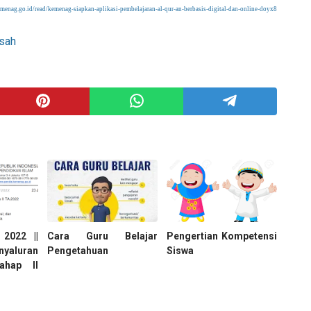
menag.go.id/read/kemenag-siapkan-aplikasi-pembelajaran-al-qur-an-berbasis-digital-dan-online-doyx8
sah
2022 ||
Cara Guru Belajar
Pengertian Kompetensi
yaluran
Pengetahuan
Siswa
hap II