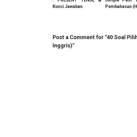
: PRESENT TENSE &
Simple Past 
Kunci Jawaban
Pembahasan (
Post a Comment for "40 Soal Pil
Inggris)"