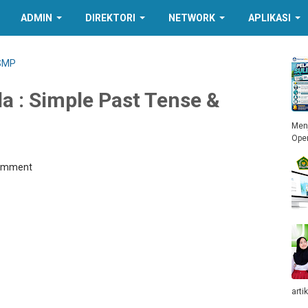
ADMIN
DIREKTORI
NETWORK
APLIKASI
 SMP
da : Simple Past Tense &
Menj
Ope
Comment
arti