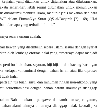
u kegiatan yang diizinkan untuk digunakan atau dilaksanakan,
akata sehari-hari lebih sering digunakan untuk menunjukkan
k dikonsumsi menurut Islam, menurut jenis makanan dan cara
h SWT dalam FirmanNya Surat
(QS al-Baqarah [2]: 168)
"Hai
baik dari apa yang terbaik di bumi."
annya secara umum adalah:
dari hewan yang disembelih secara Islami sesuai dengan syariat
arkan oleh lembaga otoritas halal yang terpercaya dapat menjadi
seperti buah-buahan, sayuran, biji-bijian, dan kacang-kacangan
ka terdapat kontaminasi dengan bahan haram atau jika diproses
idak halal.
rti air, jus buah, susu, dan minuman ringan non-alkohol yang
tau terkontaminasi dengan bahan haram umumnya dianggap
ahan: Bahan makanan pengawet dan tambahan seperti garam,
 bahan alami lainnya umumnya dianggap halal, kecuali jika