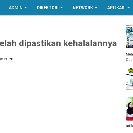
ADMIN
DIREKTORI
NETWORK
APLIKASI
elah dipastikan kehalalannya
Menj
Comment
Ope
arti