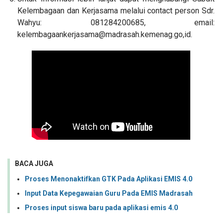
Kelembagaan dan Kerjasama melalui contact person Sdr.
Wahyu: 081284200685, email:
kelembagaankerjasama@madrasah.kemenag.go,id.
BACA JUGA
Proses Menonaktifkan GTK Pada Aplikasi EMIS 4.0
Input Data Kepegawaian Guru Pada EMIS Madrasah
Proses input siswa baru pada aplikasi emis 4.0