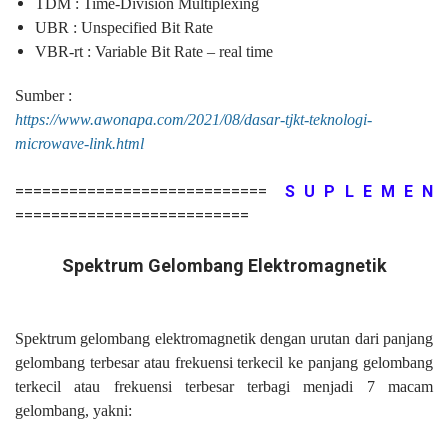
TDM : Time-Division Multiplexing
UBR : Unspecified Bit Rate
VBR-rt : Variable Bit Rate – real time
Sumber :
https://www.awonapa.com/2021/08/dasar-tjkt-teknologi-
microwave-link.html
============================
S U P L E M E N
==========================
Spektrum Gelombang Elektromagnetik
Spektrum gelombang elektromagnetik dengan urutan dari panjang
gelombang terbesar atau frekuensi terkecil ke panjang gelombang
terkecil atau frekuensi terbesar terbagi menjadi 7 macam
gelombang, yakni: